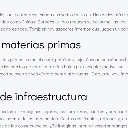
o; suele estar relacionada con varios factores. Uno de los más 
ndes como China o Estados Unidos reducen su consumo, las nac
so no es todo. También hay aspectos internos que juegan un pape
 materias primas
rias primas, como el cobre, petróleo y soja. Aunque pensándolo b
o los precios de estas materias bajan por cualquier motivo—un
portaciones se ven directamente afectadas. Esto, a su vez, imp
 de infraestructura
mportante. En algunos lugares, las carreteras, puertos y aeropuer
l movimiento de las mercancías. Costos adicionales, retrasos y, en
as de las consecuencias. ¿Te imaginas intentar exportar mangos