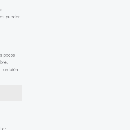
ás
íses pueden
os pocos
bre,
ue también
tar