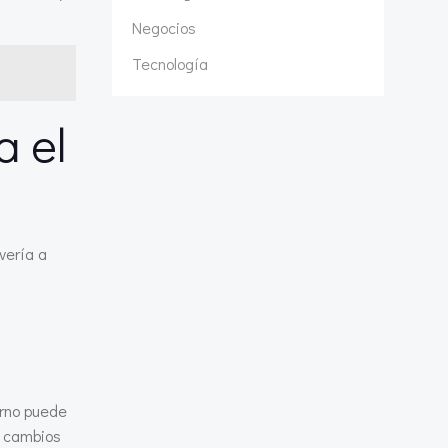
Negocios
Tecnología
a el
vería a
erno puede
os cambios