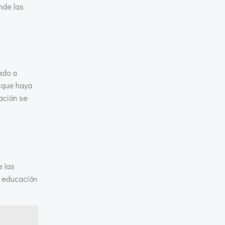
nde las
ado a
a que haya
ación se
e las
a educación