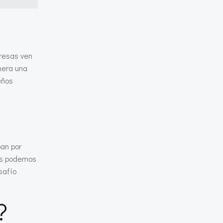
resas ven
nera una
eños
pan por
nos podemos
safío
?