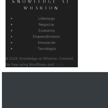
KNOWLEDGE AT
WHARTON
Liderazgo
Negocios
Economía
Emprendimiento
Innovación
Tecnología
© 2026 Knowledge at Wharton. Created
for free using WordPress and
Colibri