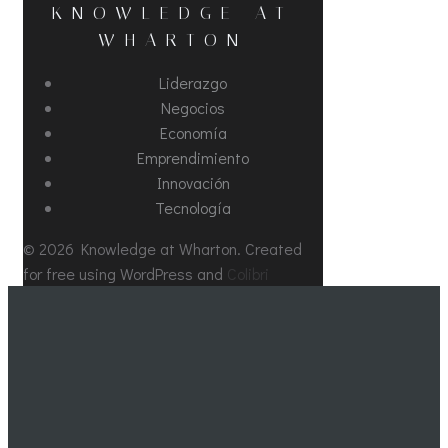
KNOWLEDGE AT
WHARTON
Liderazgo
Negocios
Economía
Emprendimiento
Innovación
Tecnología
© 2026 Knowledge at Wharton. Created
for free using WordPress and
Colibri