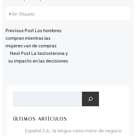
#
Sin Etiqueta
Navegación
Previous Post
Los hombres
compran mientras las
por
mujeres van de compras
Navegación
Next Post
La testosterona y
las
su impacto en las decisiones
por
entradas
las
Buscar
entradas
ÚLTIMOS ARTÍCULOS
Español S.A.: la lengua como motor de negocio