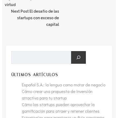
por
virtud
Navegación
Next Post
El desafío de las
las
startups con exceso de
por
capital
entradas
las
entradas
Buscar
ÚLTIMOS ARTÍCULOS
Español S.A.: la lengua como motor de negocio
Cómo crear una propuesta de inversión
atractiva para tu startup
Cómo las startups pueden aprovechar la
gamificación para atraer y retener clientes
Estrategias para mantener un flujo constante