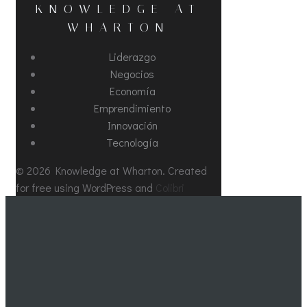
KNOWLEDGE AT
WHARTON
Liderazgo
Negocios
Economía
Emprendimiento
Innovación
Tecnología
© 2026 Knowledge at Wharton. Created
for free using WordPress and
Colibri