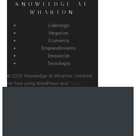
KNOWLEDGE AT
WHARTON
Liderazgo
Negocios
Economía
Emprendimiento
Innovación
Tecnología
© 2026 Knowledge at Wharton. Created
for free using WordPress and
Colibri