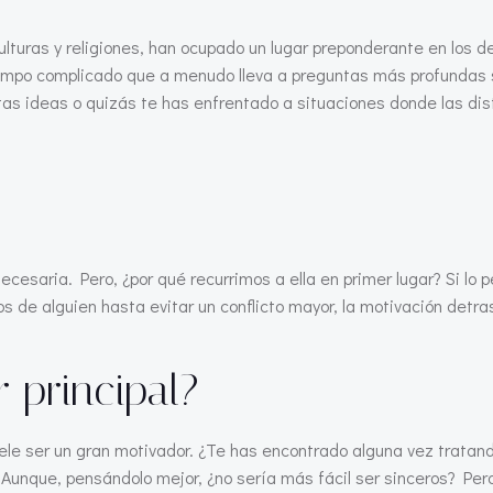
lturas y religiones, han ocupado un lugar preponderante en los d
ampo complicado que a menudo lleva a preguntas más profundas s
tas ideas o quizás te has enfrentado a situaciones donde las dis
ecesaria. Pero, ¿por qué recurrimos a ella en primer lugar? Si lo
os de alguien hasta evitar un conflicto mayor, la motivación det
 principal?
le ser un gran motivador. ¿Te has encontrado alguna vez tratan
 Aunque, pensándolo mejor, ¿no sería más fácil ser sinceros? Pe