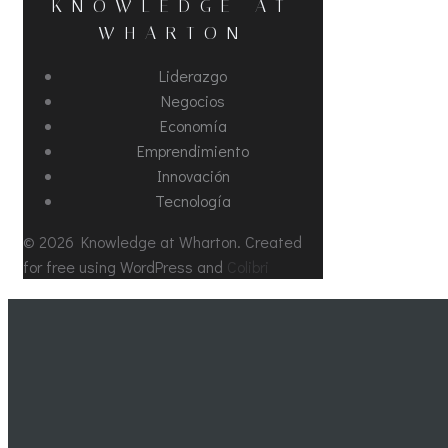
KNOWLEDGE AT
WHARTON
Liderazgo
Negocios
Economía
Emprendimiento
Innovación
Tecnología
© 2026 Knowledge at Wharton. Created
for free using WordPress and
Colibri