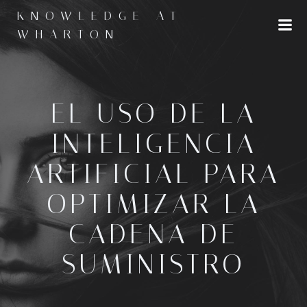
Saltar
KNOWLEDGE AT
al
WHARTON
contenido
EL USO DE LA
INTELIGENCIA
ARTIFICIAL PARA
OPTIMIZAR LA
CADENA DE
SUMINISTRO