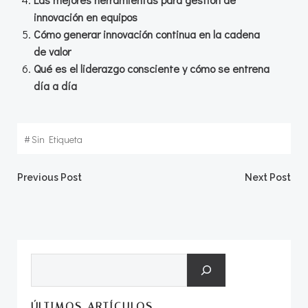
innovación en equipos
Cómo generar innovación continua en la cadena
de valor
Qué es el liderazgo consciente y cómo se entrena
día a día
#
Sin Etiqueta
Navegación
Navegació
Previous Post
Next Post
por
por
las
las
Buscar
entradas
entradas
ÚLTIMOS ARTÍCULOS