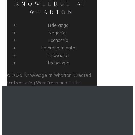
KNOWLEDGE AT
WHARTON
Liderazgo
Negocios
Economía
Emprendimiento
Innovación
Tecnología
© 2026 Knowledge at Wharton. Created
for free using WordPress and
Colibri