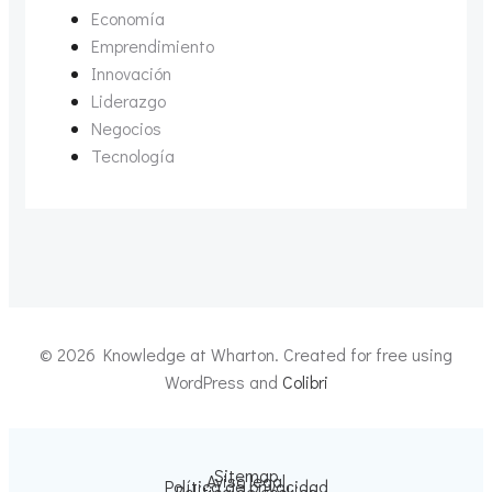
Economía
Emprendimiento
Innovación
Liderazgo
Negocios
Tecnología
© 2026 Knowledge at Wharton. Created for free using
WordPress and
Colibri
Sitemap
Aviso legal
Política de privacidad
Política de cookies