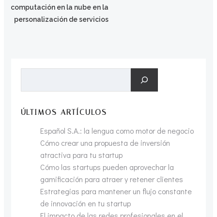
Navegación
las
computación en la nube en la
por
personalización de servicios
entradas
las
entradas
Buscar
ÚLTIMOS ARTÍCULOS
Español S.A.: la lengua como motor de negocio
Cómo crear una propuesta de inversión
atractiva para tu startup
Cómo las startups pueden aprovechar la
gamificación para atraer y retener clientes
Estrategias para mantener un flujo constante
de innovación en tu startup
El impacto de las redes profesionales en el