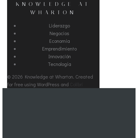
KNOWLEDGE AT
WHARTON
Liderazgo
Negocios
Economía
Emprendimiento
Innovación
Tecnología
© 2026 Knowledge at Wharton. Created
for free using WordPress and
Colibri