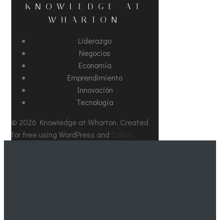
KNOWLEDGE AT
WHARTON
Liderazgo
Negocios
Economía
Emprendimiento
Innovación
Tecnología
© 2026 Knowledge at Wharton. Created
for free using WordPress and
Colibri