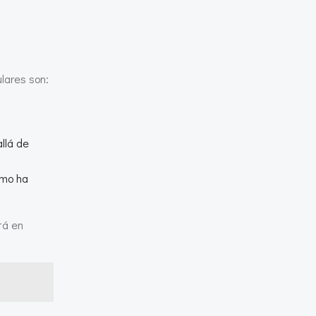
lares son:
llá de
ómo ha
tá en