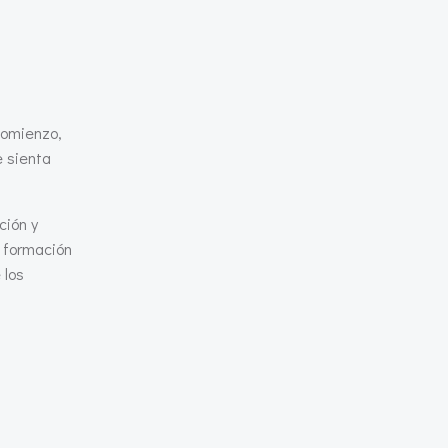
 comienzo,
e sienta
ción y
a formación
 los