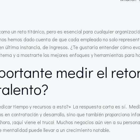
como un reto titánico, pero es esencial para cualquier organizaci
 nos hemos dado cuenta de que cada empleado no solo represent
 en última instancia, de ingresos. ¿Te gustaría entender cómo ev
tema y a mostrarte los mejores enfoques y herramientas para ha
portante medir el reto
talento?
icar tiempo y recursos a esto?» La respuesta corta es sí. Medir
stos en contratación y desarrollo, sino que también proporciona inf
hora, ¡aquí viene el truco! Muchos negocios aún ven a su persona
mentalidad puede llevar a un crecimiento notable.