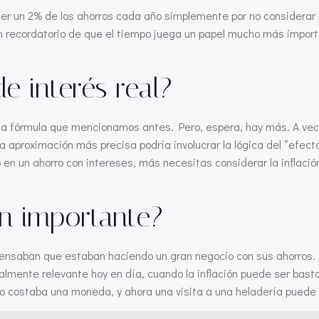
 un 2% de los ahorros cada año simplemente por no considerar la 
s un recordatorio de que el tiempo juega un papel mucho más impo
e interés real?
n la fórmula que mencionamos antes. Pero, espera, hay más. A ve
na aproximación más precisa podría involucrar la lógica del “efec
en un ahorro con intereses, más necesitas considerar la inflació
an importante?
saban que estaban haciendo un gran negocio con sus ahorros. Si
lmente relevante hoy en día, cuando la inflación puede ser bastan
do costaba una moneda, y ahora una visita a una heladería puede