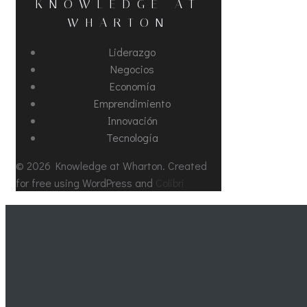
KNOWLEDGE AT
WHARTON
Liderazgo
Negocios
Economía
Emprendimiento
Innovación
Tecnología
© 2026 Knowledge at Wharton. Created
for free using WordPress and
Colibri