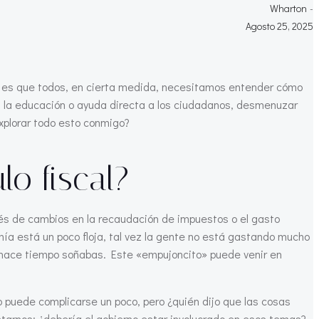
Wharton
-
Agosto 25, 2025
dad es que todos, en cierta medida, necesitamos entender cómo
a la educación o ayuda directa a los ciudadanos, desmenuzar
xplorar todo esto conmigo?
o fiscal?
vés de cambios en la recaudación de impuestos o el gasto
mía está un poco floja, tal vez la gente no está gastando mucho
 hace tiempo soñabas. Este «empujoncito» puede venir en
to puede complicarse un poco, pero ¿quién dijo que las cosas
ntarnos: ¿debería el gobierno estar involucrado en esos temas?