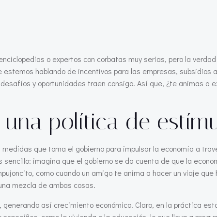
e enciclopedias o expertos con corbatas muy serias, pero la ver
e estemos hablando de incentivos para las empresas, subsidios 
 desafíos y oportunidades traen consigo. Así que, ¿te animas a e
na política de estímul
 a medidas que toma el gobierno para impulsar la economía a tra
s sencillo: imagina que el gobierno se da cuenta de que la econo
empujoncito, como cuando un amigo te anima a hacer un viaje que
o una mezcla de ambas cosas.
ón, generando así crecimiento económico. Claro, en la práctica es
específico, como la vivienda o la educación, lo que lleva a pregu