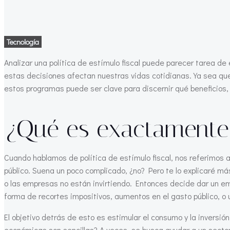
Tecnología
Analizar una política de estímulo fiscal puede parecer tarea d
estas decisiones afectan nuestras vidas cotidianas. Ya sea qu
estos programas puede ser clave para discernir qué beneficios,
¿Qué es exactamente u
Cuando hablamos de política de estímulo fiscal, nos referimos
público. Suena un poco complicado, ¿no? Pero te lo explicaré má
o las empresas no están invirtiendo. Entonces decide dar un 
forma de recortes impositivos, aumentos en el gasto público, 
El objetivo detrás de esto es estimular el consumo y la inversi
económicas son sencillas? A veces, se busca ayudar a un sector 