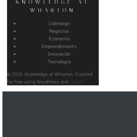
KNOWLEDGE AT
WHARTON
Liderazgo
Negocios
Economía
Emprendimiento
Innovación
Tecnología
© 2026 Knowledge at Wharton. Created
for free using WordPress and
Colibri