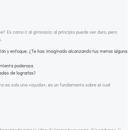
 Es como ir al gimnasio: al principio puede ser duro, pero
.
ación y enfoque. ¿Te has imaginado alcanzando tus metas alguna
amienta poderosa.
ades de lograrlas?
no es solo una «ayuda», es un fundamento sobre el cual
rorizado ante la idea de lanzar tu negocio. Sin embargo, lo