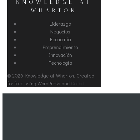
KNOWLEDGE AT
WHARTON
Liderazgo
Negocios
Economía
Emprendimiento
Innovación
Tecnología
© 2026 Knowledge at Wharton. Created
for free using WordPress and
Colibri