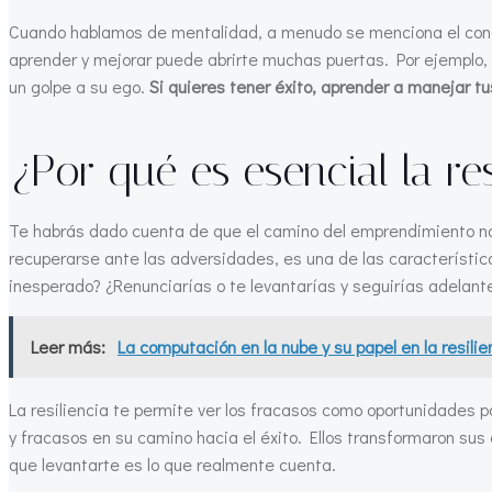
Cuando hablamos de mentalidad, a menudo se menciona el conce
aprender y mejorar puede abrirte muchas puertas. Por ejemplo,
un golpe a su ego.
Si quieres tener éxito, aprender a manejar tu
¿Por qué es esencial la res
Te habrás dado cuenta de que el camino del emprendimiento no 
recuperarse ante las adversidades, es una de las característic
inesperado? ¿Renunciarías o te levantarías y seguirías adelant
Leer más:
La computación en la nube y su papel en la resili
La resiliencia te permite ver los fracasos como oportunidades
y fracasos en su camino hacia el éxito. Ellos transformaron sus
que levantarte es lo que realmente cuenta.