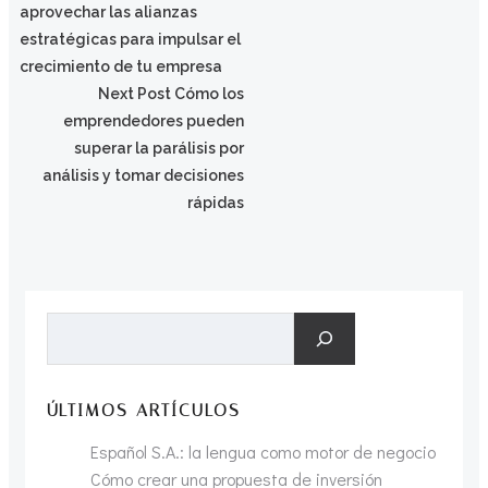
aprovechar las alianzas
por
estratégicas para impulsar el
crecimiento de tu empresa
Navegación
las
Next Post
Cómo los
emprendedores pueden
por
superar la parálisis por
entradas
análisis y tomar decisiones
las
rápidas
entradas
Buscar
ÚLTIMOS ARTÍCULOS
Español S.A.: la lengua como motor de negocio
Cómo crear una propuesta de inversión