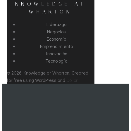
KNOWLEDGE AT
WHARTON
Liderazgo
Negocios
Economía
Emprendimiento
Innovación
Tecnología
© 2026 Knowledge at Wharton. Created
for free using WordPress and
Colibri