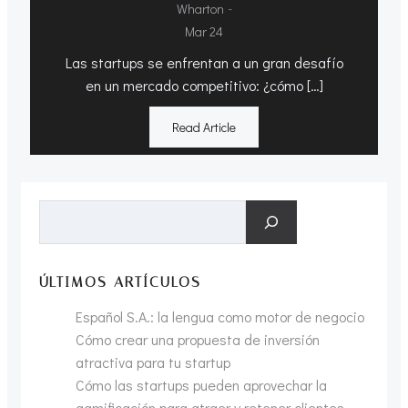
-
Wharton
Mar 24
Las startups se enfrentan a un gran desafío
en un mercado competitivo: ¿cómo […]
Read Article
Buscar
ÚLTIMOS ARTÍCULOS
Español S.A.: la lengua como motor de negocio
Cómo crear una propuesta de inversión
atractiva para tu startup
Cómo las startups pueden aprovechar la
gamificación para atraer y retener clientes