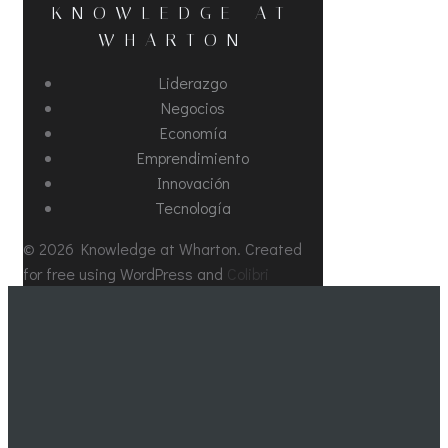
KNOWLEDGE AT
WHARTON
Liderazgo
Negocios
Economía
Emprendimiento
Innovación
Tecnología
© 2026 Knowledge at Wharton. Created
for free using WordPress and
Colibri